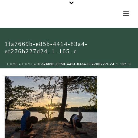
1fa7669b-e85b-4414-83a4-
ef276b227d24_1_105_c
HOME
»
HOME
»
1FA7669B-E85B-4414-83A4-EF276B227D24_1_105_C