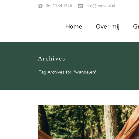
06-11340246
info@femvital.nl
Home
Over mij
Gr
Archives
Tag Archives for: "wandelen"