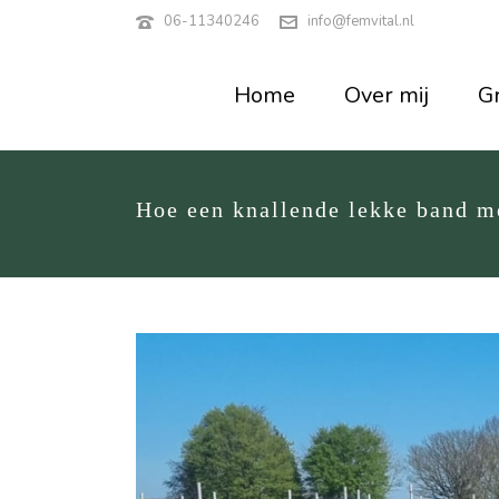
06-11340246
info@femvital.nl
Home
Over mij
Gr
Hoe een knallende lekke band me