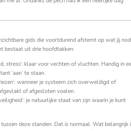
an me af. Ondanks de pech had ik een heerlijke dag
zichtbare gids die voortdurend afstemt op wat jij nod
t bestaat uit drie hoofdtakken:
id, stress’: klaar voor vechten of vluchten. Handig in e
ant ‘aan’ te staan.
riezen’: wanneer je systeem zich overweldigd of
afgevlakt of afgesloten voelen.
veiligheid’: je natuurlijke staat van zijn waarin je kunt
ussen deze standen. Dat is normaal. Wat belangrijk i