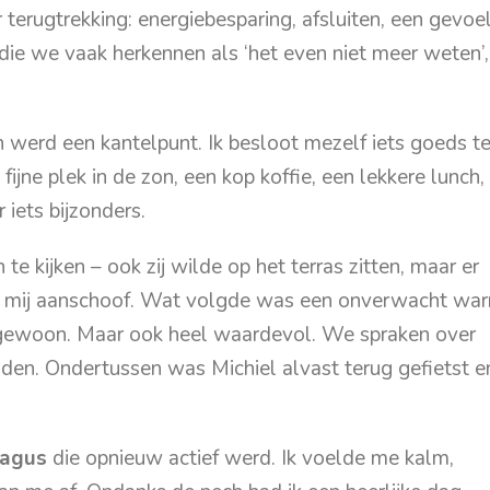
terugtrekking: energiebesparing, afsluiten, een gevoe
 die we vaak herkennen als ‘het even niet meer weten’,
 werd een kantelpunt. Ik besloot mezelf iets goeds t
ijne plek in de zon, een kop koffie, een lekkere lunch,
iets bijzonders.
 kijken – ook zij wilde op het terras zitten, maar er
bij mij aanschoof. Wat volgde was een onverwacht wa
 gewoon. Maar ook heel waardevol. We spraken over
enden. Ondertussen was Michiel alvast terug gefietst e
vagus
die opnieuw actief werd. Ik voelde me kalm,