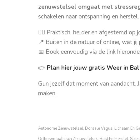
zenuwstelsel omgaat met stressreg
schakelen naar ontspanning en herstel.
🧘‍♀️ Praktisch, helder en afgestemd op 
📍 Buiten in de natuur of online, wat jij 
📅 Boek eenvoudig via de link hieronde
👉
Plan hier jouw gratis Weer in Ba
Gun jezelf dat moment van aandacht. Je
maken.
Autonome Zenuwstelsel
Dorsale Vagus
Lichaam En G
,
,
Orthosympathisch Zenuwstelsel
Rust En Herstel
Stres
,
,