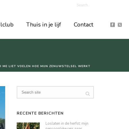
jlclub
Thuis in je lijf
Contact
D ME LIET VOELEN HOE MIJN ZENUWSTELSEL WERKT
RECENTE BERICHTEN
Loslaten in de herfst: mijn
persoonlijke reis naar