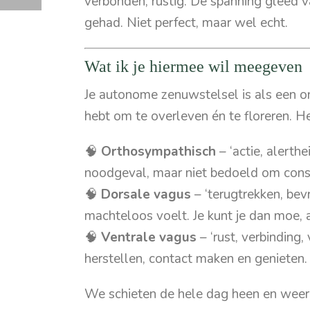
verbonden, rustig. De spanning gleed v
gehad. Niet perfect, maar wel echt.
Wat ik je hiermee wil meegeven
Je autonome zenuwstelsel is als een on
hebt om te overleven én te floreren. He
🧠
Orthosympathisch
– ‘actie, alerthe
noodgeval, maar niet bedoeld om const
🧠
Dorsale vagus
– ‘terugtrekken, bev
machteloos voelt. Je kunt je dan moe, 
🧠
Ventrale vagus
– ‘rust, verbinding, 
herstellen, contact maken en genieten.
We schieten de hele dag heen en weer t