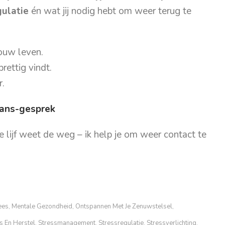
ulatie
én wat jij nodig hebt om weer terug te
jouw leven.
prettig vindt.
r.
lans-gesprek
 lijf weet de weg – ik help je om weer contact te
ees
Mentale Gezondheid
Ontspannen Met Je Zenuwstelsel
,
,
,
s En Herstel
Stressmanagement
Stressregulatie
Stressverlichting
,
,
,
,