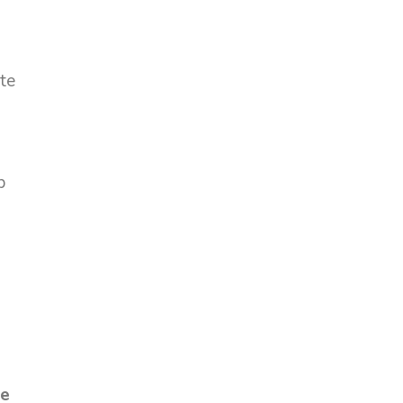
 te
p
e