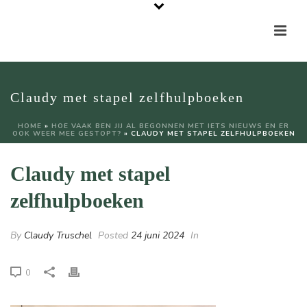
Claudy met stapel zelfhulpboeken
HOME
»
HOE VAAK BEN JIJ AL BEGONNEN MET IETS NIEUWS EN ER
OOK WEER MEE GESTOPT?
»
CLAUDY MET STAPEL ZELFHULPBOEKEN
Claudy met stapel
zelfhulpboeken
By
Claudy Truschel
Posted
24 juni 2024
In
0