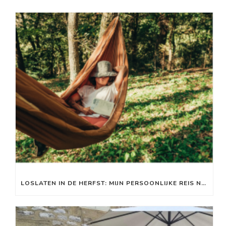
LOSLATEN IN DE HERFST: MIJN PERSOONLIJKE REIS NAAR MEER RUST EN ENERGIE