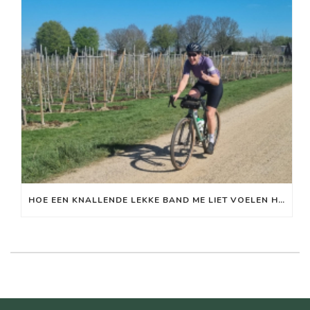
HOE EEN KNALLENDE LEKKE BAND ME LIET VOELEN HOE MIJN ZENUWSTELSEL WERKT