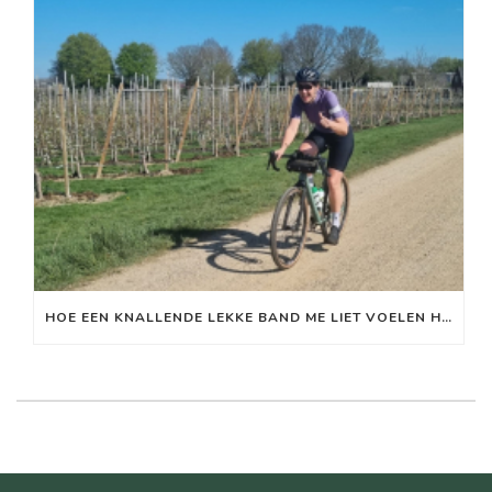
HOE EEN KNALLENDE LEKKE BAND ME LIET VOELEN HOE MIJN ZENUWSTELSEL WERKT